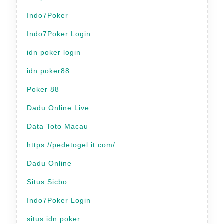
Indo7Poker
Indo7Poker Login
idn poker login
idn poker88
Poker 88
Dadu Online Live
Data Toto Macau
https://pedetogel.it.com/
Dadu Online
Situs Sicbo
Indo7Poker Login
situs idn poker