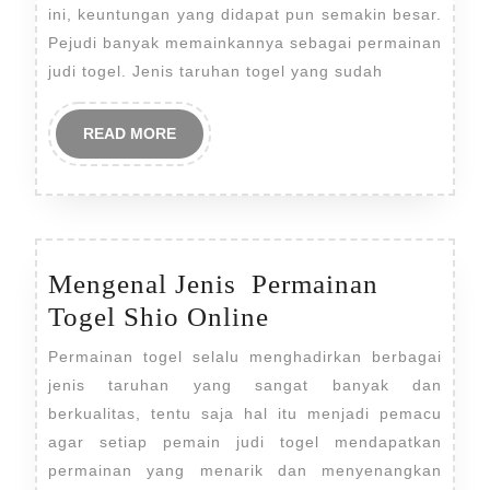
Onli
ini, keuntungan yang didapat pun semakin besar.
Grat
Pejudi banyak memainkannya sebagai permainan
judi togel. Jenis taruhan togel yang sudah
READ
READ MORE
MORE
Mengenal Jenis Permainan
Mengenal
Togel Shio Online
Jenis
Permainan togel selalu menghadirkan berbagai
Permainan
jenis taruhan yang sangat banyak dan
Togel
berkualitas, tentu saja hal itu menjadi pemacu
Shio
agar setiap pemain judi togel mendapatkan
permainan yang menarik dan menyenangkan
Online