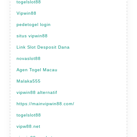
togelslot88
Vipwin88
pedetogel login
situs vipwin88
Link Slot Desposit Dana
novaslot88
Agen Togel Macau
Malaka555
vipwin88 alternatif
https://mainvipwin88.com/
togelslot88
vipw88.net