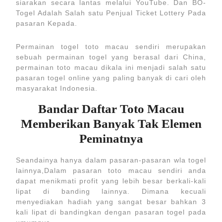
siarakan secara lantas melalui YouTube. Dan BO-
Togel Adalah Salah satu Penjual Ticket Lottery Pada
pasaran Kepada.
Permainan togel toto macau sendiri merupakan
sebuah permainan togel yang berasal dari China,
permainan toto macau dikala ini menjadi salah satu
pasaran togel online yang paling banyak di cari oleh
masyarakat Indonesia.
Bandar Daftar Toto Macau
Memberikan Banyak Tak Elemen
Peminatnya
Seandainya hanya dalam pasaran-pasaran wla togel
lainnya,Dalam pasaran toto macau sendiri anda
dapat menikmati profit yang lebih besar berkali-kali
lipat di banding lainnya. Dimana kecuali
menyediakan hadiah yang sangat besar bahkan 3
kali lipat di bandingkan dengan pasaran togel pada