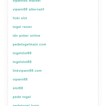
vipwin88 market
vipwin88 alternatif
hoki slot
togel resmi
idn poker online
pedetogelmain.com
togelslot88
togelslot88
linkvipwin88.com
vipwin88
slot88
pede togel
pedetogel login