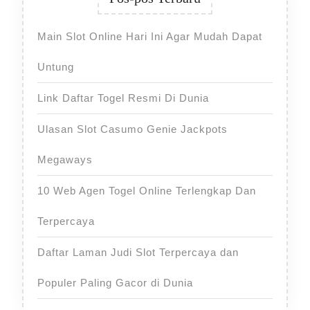
Main Slot Online Hari Ini Agar Mudah Dapat
Untung
Link Daftar Togel Resmi Di Dunia
Ulasan Slot Casumo Genie Jackpots
Megaways
10 Web Agen Togel Online Terlengkap Dan
Terpercaya
Daftar Laman Judi Slot Terpercaya dan
Populer Paling Gacor di Dunia