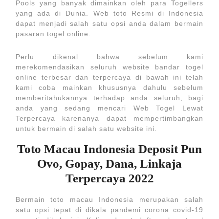
Pools yang banyak dimainkan oleh para Togellers
yang ada di Dunia. Web toto Resmi di Indonesia
dapat menjadi salah satu opsi anda dalam bermain
pasaran togel online.
Perlu dikenal bahwa sebelum kami
merekomendasikan seluruh website bandar togel
online terbesar dan terpercaya di bawah ini telah
kami coba mainkan khususnya dahulu sebelum
memberitahukannya terhadap anda seluruh, bagi
anda yang sedang mencari Web Togel Lewat
Terpercaya karenanya dapat mempertimbangkan
untuk bermain di salah satu website ini.
Toto Macau Indonesia Deposit Pun
Ovo, Gopay, Dana, Linkaja
Terpercaya 2022
Bermain toto macau Indonesia merupakan salah
satu opsi tepat di dikala pandemi corona covid-19