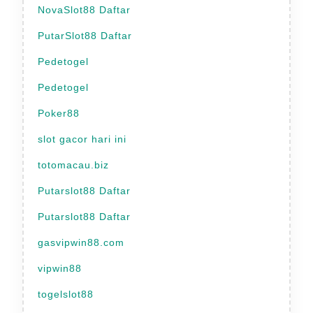
NovaSlot88 Daftar
PutarSlot88 Daftar
Pedetogel
Pedetogel
Poker88
slot gacor hari ini
totomacau.biz
Putarslot88 Daftar
Putarslot88 Daftar
gasvipwin88.com
vipwin88
togelslot88