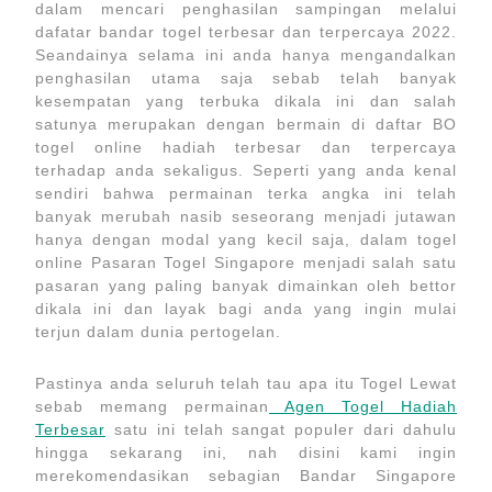
dalam mencari penghasilan sampingan melalui
dafatar bandar togel terbesar dan terpercaya 2022.
Seandainya selama ini anda hanya mengandalkan
penghasilan utama saja sebab telah banyak
kesempatan yang terbuka dikala ini dan salah
satunya merupakan dengan bermain di daftar BO
togel online hadiah terbesar dan terpercaya
terhadap anda sekaligus. Seperti yang anda kenal
sendiri bahwa permainan terka angka ini telah
banyak merubah nasib seseorang menjadi jutawan
hanya dengan modal yang kecil saja, dalam togel
online Pasaran Togel Singapore menjadi salah satu
pasaran yang paling banyak dimainkan oleh bettor
dikala ini dan layak bagi anda yang ingin mulai
terjun dalam dunia pertogelan.
Pastinya anda seluruh telah tau apa itu Togel Lewat
sebab memang permainan
Agen Togel Hadiah
Terbesar
satu ini telah sangat populer dari dahulu
hingga sekarang ini, nah disini kami ingin
merekomendasikan sebagian Bandar Singapore