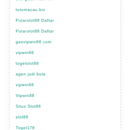
totomacau.biz
Putarslot88 Daftar
Putarslot88 Daftar
gasvipwin88.com
vipwin88
togelslot88
agen judi bola
vipwin88
Vipwin88
Situs Slot88
slot88
Togel178