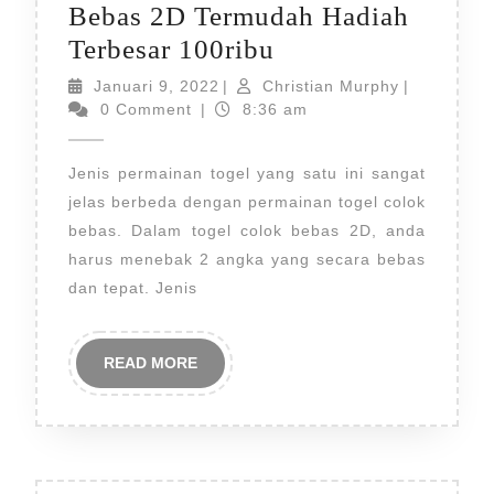
Bebas 2D Termudah Hadiah
Cara
Terbesar 100ribu
Main
Januari
Christian
Januari 9, 2022
|
Christian Murphy
|
9,
Togel
Murphy
0 Comment
|
8:36 am
2022
Colok
Jenis permainan togel yang satu ini sangat
Bebas
jelas berbeda dengan permainan togel colok
2D
bebas. Dalam togel colok bebas 2D, anda
Termudah
harus menebak 2 angka yang secara bebas
Hadiah
dan tepat. Jenis
Terbesar
100ribu
READ
READ MORE
MORE