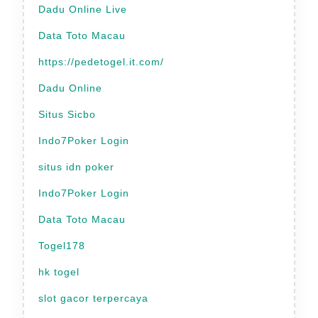
Dadu Online Live
Data Toto Macau
https://pedetogel.it.com/
Dadu Online
Situs Sicbo
Indo7Poker Login
situs idn poker
Indo7Poker Login
Data Toto Macau
Togel178
hk togel
slot gacor terpercaya