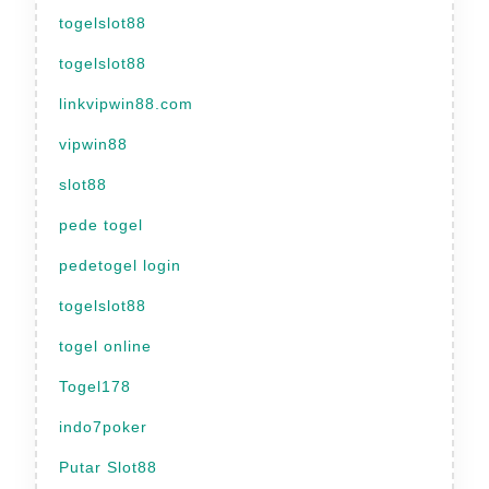
togelslot88
togelslot88
linkvipwin88.com
vipwin88
slot88
pede togel
pedetogel login
togelslot88
togel online
Togel178
indo7poker
Putar Slot88