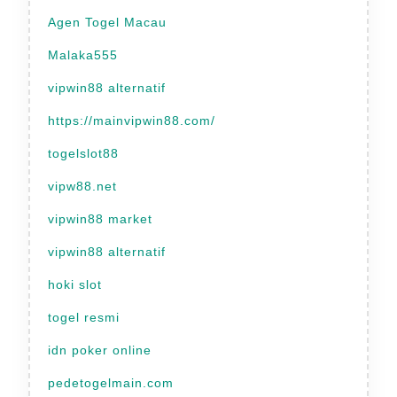
Agen Togel Macau
Malaka555
vipwin88 alternatif
https://mainvipwin88.com/
togelslot88
vipw88.net
vipwin88 market
vipwin88 alternatif
hoki slot
togel resmi
idn poker online
pedetogelmain.com